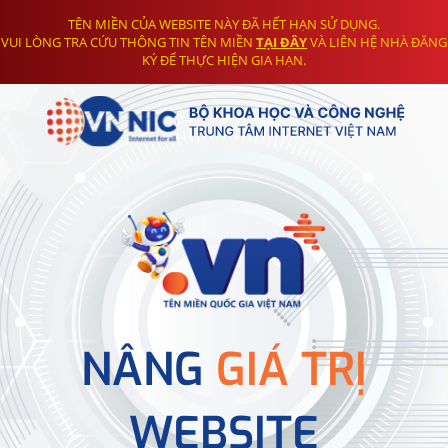
TÊN MIỀN CỦA WEBSITE NÀY ĐÃ HẾT HẠN SỬ DỤNG.
VUI LÒNG TRA CỨU THÔNG TIN TÊN MIỀN
TẠI ĐÂY
VÀ LIÊN HỆ NHÀ ĐĂNG
KÝ ĐỂ THỰC HIỆN GIA HẠN.
NÂNG
GIÁ TRỊ
WEBSITE